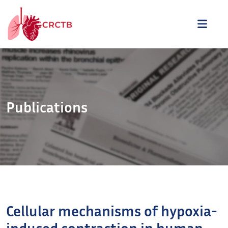
Aller au contenu
ME
Publications
Cellular mechanisms of hypoxia-
induced contraction in human