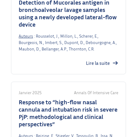
Detection of Mucorales antigen in
bronchoalveolar lavage samples
using a newly developed lateral-flow
device
Auteurs
: Rousselot, J., Millon, L., Scherer, E.,
Bourgeois, N., Imbert, S., Dupont, D., Debourgogne, A.,
Maubon, D., Bellanger, A.P., Thornton, C.R.
Lire la suite
Janvier 2025
Annals Of Intensive Care
Response to “high-flow nasal
cannula and intubation risk in severe
PjP: methodological and clinical
perspectives”
Auteurs
: Reizine, F., Stiegler, V., Tessoulin, B., Issa, N.,