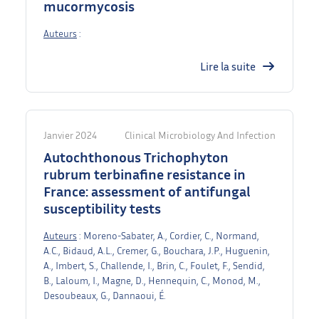
mucormycosis
Auteurs
:
Lire la suite
Janvier 2024
Clinical Microbiology And Infection
Autochthonous Trichophyton
rubrum terbinafine resistance in
France: assessment of antifungal
susceptibility tests
Auteurs
: Moreno-Sabater, A., Cordier, C., Normand,
A.C., Bidaud, A.L., Cremer, G., Bouchara, J.P., Huguenin,
A., Imbert, S., Challende, I., Brin, C., Foulet, F., Sendid,
B., Laloum, I., Magne, D., Hennequin, C., Monod, M.,
Desoubeaux, G., Dannaoui, É.