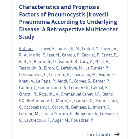
Characteristics and Prognosis
Factors of Pneumocystis jirovecii
Pneumonia According to Underlying
Disease: A Retrospective Multicenter
Study
Auteurs
: Lécuyer, R., Gousseff, M., Crabol, Y., Lavergne,
R.-A., Morio, F., Issa, N., Camou, F., Gabriel, F., Canet, E.,
Raffi, F., Boutoille, D., Gaborit, B., Cady, A., Néel, A.,
Tessoulin, B., Biron, C., Lefebvre, M., Le Turnier, P.,
Deschanvres, C., Lecomte, R., Chauveau, M., Asquier-
Khati, A., Le Pape, P., Jeddi, F., Corvec, S., Bemer, P.,
Caillon, J., Guillouzouic, A., Leroy, A.-G., Lakhal, K.,
Cinotti, R., Roquilly, A., Emmanuel Canet, J.R., Blanc,
F.X., Bretonniere, C., Morin, P., Guisset, O., Mourissoux,
G., Accoceberry, I., Coron, N., Delhaes, L., Imbert, S.,
Lefranc, M., Lussac-Sorton, F., Rougeron, A., Corvaisier,
G., Lautredoux, F., Auger, M., Pouedras, P.
Lire la suite