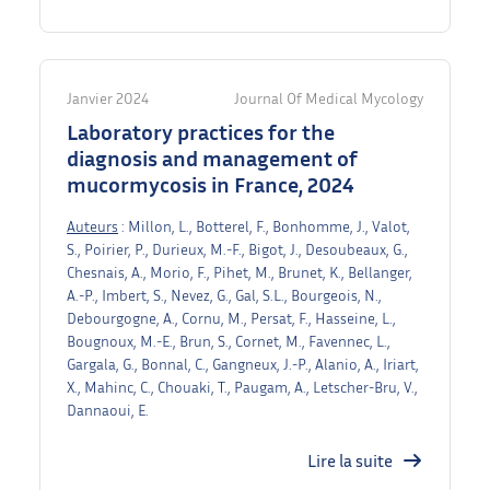
Janvier 2024
Journal Of Medical Mycology
Laboratory practices for the
diagnosis and management of
mucormycosis in France, 2024
Auteurs
: Millon, L., Botterel, F., Bonhomme, J., Valot,
S., Poirier, P., Durieux, M.-F., Bigot, J., Desoubeaux, G.,
Chesnais, A., Morio, F., Pihet, M., Brunet, K., Bellanger,
A.-P., Imbert, S., Nevez, G., Gal, S.L., Bourgeois, N.,
Debourgogne, A., Cornu, M., Persat, F., Hasseine, L.,
Bougnoux, M.-E., Brun, S., Cornet, M., Favennec, L.,
Gargala, G., Bonnal, C., Gangneux, J.-P., Alanio, A., Iriart,
X., Mahinc, C., Chouaki, T., Paugam, A., Letscher-Bru, V.,
Dannaoui, E.
Lire la suite