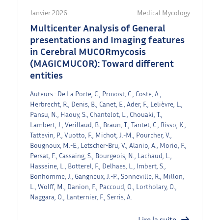
Janvier 2026
Medical Mycology
Multicenter Analysis of General
presentations and Imaging features
in Cerebral MUCORmycosis
(MAGICMUCOR): Toward different
entities
Auteurs
: De La Porte, C., Provost, C., Coste, A.,
Herbrecht, R., Denis, B., Canet, E., Ader, F., Lelièvre, L.,
Pansu, N., Haouy, S., Chantelot, L., Chouaki, T.,
Lambert, J., Verillaud, B., Braun, T., Tantet, C., Risso, K.,
Tattevin, P., Vuotto, F., Michot, J.-M., Pourcher, V.,
Bougnoux, M.-E., Letscher-Bru, V., Alanio, A., Morio, F.,
Persat, F., Cassaing, S., Bourgeois, N., Lachaud, L.,
Hasseine, L., Botterel, F., Delhaes, L., Imbert, S.,
Bonhomme, J., Gangneux, J.-P., Sonneville, R., Millon,
L., Wolff, M., Danion, F., Paccoud, O., Lortholary, O.,
Naggara, O., Lanternier, F., Serris, A.
Lire la suite