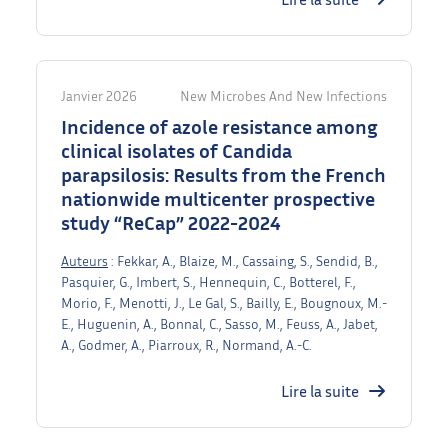
Janvier 2026
New Microbes And New Infections
Incidence of azole resistance among
clinical isolates of Candida
parapsilosis: Results from the French
nationwide multicenter prospective
study “ReCap” 2022-2024
Auteurs
: Fekkar, A., Blaize, M., Cassaing, S., Sendid, B.,
Pasquier, G., Imbert, S., Hennequin, C., Botterel, F.,
Morio, F., Menotti, J., Le Gal, S., Bailly, E., Bougnoux, M.-
E., Huguenin, A., Bonnal, C., Sasso, M., Feuss, A., Jabet,
A., Godmer, A., Piarroux, R., Normand, A.-C.
Lire la suite