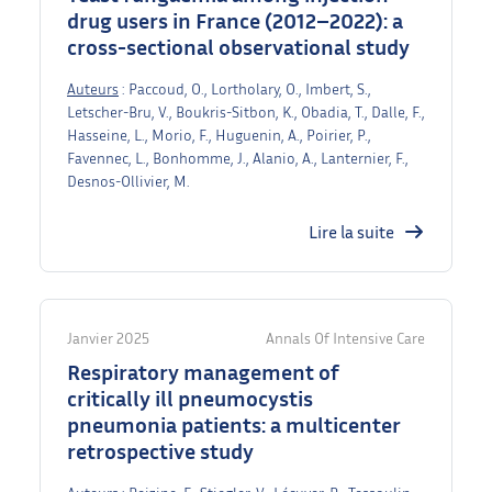
drug users in France (2012–2022): a
cross-sectional observational study
Auteurs
: Paccoud, O., Lortholary, O., Imbert, S.,
Letscher-Bru, V., Boukris-Sitbon, K., Obadia, T., Dalle, F.,
Hasseine, L., Morio, F., Huguenin, A., Poirier, P.,
Favennec, L., Bonhomme, J., Alanio, A., Lanternier, F.,
Desnos-Ollivier, M.
Lire la suite
Janvier 2025
Annals Of Intensive Care
Respiratory management of
critically ill pneumocystis
pneumonia patients: a multicenter
retrospective study