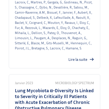
Lacroix, C., Martres, P., Gargala, G., Godineau, N., Picot,
S., Chassagne, C., Djibo, N., Devallière, R., Sabou, M.,
Camin-Ravenne, A.M., Bissuel, F., Janvier, F., Aubert, X.,
Chadapaud, S., Delbeck, X., Lafeuillade, A., Raoult, X.,
Baclet, V., Coignard, C., Mouton, Y., Ravaux, I., Eloy, C.,
Fur, A., Rezzouk, L., Mazards, E., Eloy, O., Chachaty, E.,
Mihaila, L., Dellion, S., Patey, O., Thouvenot, A.,
Limousin, L., Paugam, A., Desplaces, N., Raguin, G.,
Sitterlé, E., Blaize, M., Gits-Muselli, M., Hennequin, C.,
Poirot, J.L., Bretagne, S., Lacroix, C., Hamane, S.
Lire la suite
Janvier 2023
MICROBIOLOGY SPECTRUM
Lung Mycobiota α-Diversity Is Linked
to Severity in Critically Ill Patients
with Acute Exacerbation of Chronic
Obstructive Pulmonary Disease