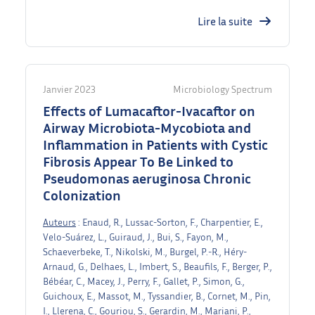
Lire la suite
Janvier 2023
Microbiology Spectrum
Effects of Lumacaftor-Ivacaftor on
Airway Microbiota-Mycobiota and
Inflammation in Patients with Cystic
Fibrosis Appear To Be Linked to
Pseudomonas aeruginosa Chronic
Colonization
Auteurs
: Enaud, R., Lussac-Sorton, F., Charpentier, E.,
Velo-Suárez, L., Guiraud, J., Bui, S., Fayon, M.,
Schaeverbeke, T., Nikolski, M., Burgel, P.-R., Héry-
Arnaud, G., Delhaes, L., Imbert, S., Beaufils, F., Berger, P.,
Bébéar, C., Macey, J., Perry, F., Gallet, P., Simon, G.,
Guichoux, E., Massot, M., Tyssandier, B., Cornet, M., Pin,
I., Llerena, C., Gouriou, S., Gerardin, M., Mariani, P.,