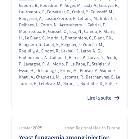
Gaborit, B., Pouedras, P., Auger, M., Cady, A., Lécuyer, R.,
Lautredoux, F., Corvaisier, G., Crabol, Y., Gousseff, M.,
Rougeron, A., Lussac-Sorton, F., Lefranc, M., Imbert, S.,
Delhaes, L., Coron, N., Accoceberry, I., Gabriel, F.,
Mourissoux, G., Guisset, O., Issa, N., Camou, F., Alami,
H., Le Blanc, C., Morin, J., Bretonniere, C., Blanc, F.X.,
Benguerfi, S., Canet, E., Reignier, J., Vourc’h, M.,
Roquilly, A., Cinotti, R., Lakhal, K., Leroy, A.-G.,
Guillouzouic, A., Caillon, J., Bemer, P., Corvec, S., Jeddi,
F., Lavergne, R.-A., Morio, F., Le Pape, P., Steigler, V.,
Essid, H., Delaunay, C., Prime, M., Pineau, V., Asquier-
Khati, A., Chauveau, M., Lecomte, R., Deschanvres, C., Le
Turnier, P., Lefebvre, M., Biron, C., Boutoille, D., Raffi, F.
Lire la suite
Janvier 2025
Lancet Regional Health Europe
Yeast fungaemia among injection