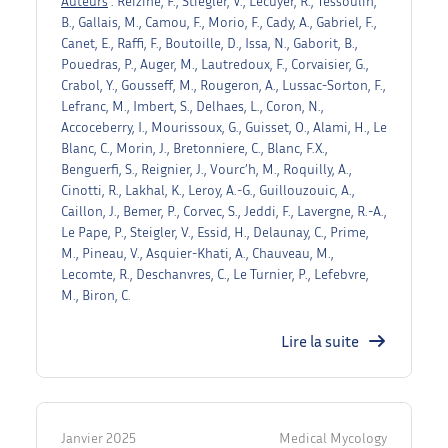
Auteurs
: Reizine, F., Stiegler, V., Lécuyer, R., Tessoulin,
B., Gallais, M., Camou, F., Morio, F., Cady, A., Gabriel, F.,
Canet, E., Raffi, F., Boutoille, D., Issa, N., Gaborit, B.,
Pouedras, P., Auger, M., Lautredoux, F., Corvaisier, G.,
Crabol, Y., Gousseff, M., Rougeron, A., Lussac-Sorton, F.,
Lefranc, M., Imbert, S., Delhaes, L., Coron, N.,
Accoceberry, I., Mourissoux, G., Guisset, O., Alami, H., Le
Blanc, C., Morin, J., Bretonniere, C., Blanc, F.X.,
Benguerfi, S., Reignier, J., Vourc’h, M., Roquilly, A.,
Cinotti, R., Lakhal, K., Leroy, A.-G., Guillouzouic, A.,
Caillon, J., Bemer, P., Corvec, S., Jeddi, F., Lavergne, R.-A.,
Le Pape, P., Steigler, V., Essid, H., Delaunay, C., Prime,
M., Pineau, V., Asquier-Khati, A., Chauveau, M.,
Lecomte, R., Deschanvres, C., Le Turnier, P., Lefebvre,
M., Biron, C.
Lire la suite
Janvier 2025
Medical Mycology