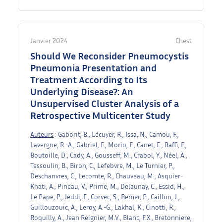
Janvier 2024
Chest
Should We Reconsider Pneumocystis
Pneumonia Presentation and
Treatment According to Its
Underlying Disease?: An
Unsupervised Cluster Analysis of a
Retrospective Multicenter Study
Auteurs
: Gaborit, B., Lécuyer, R., Issa, N., Camou, F.,
Lavergne, R.-A., Gabriel, F., Morio, F., Canet, E., Raffi, F.,
Boutoille, D., Cady, A., Gousseff, M., Crabol, Y., Néel, A.,
Tessoulin, B., Biron, C., Lefebvre, M., Le Turnier, P.,
Deschanvres, C., Lecomte, R., Chauveau, M., Asquier-
Khati, A., Pineau, V., Prime, M., Delaunay, C., Essid, H.,
Le Pape, P., Jeddi, F., Corvec, S., Bemer, P., Caillon, J.,
Guillouzouic, A., Leroy, A.-G., Lakhal, K., Cinotti, R.,
Roquilly, A., Jean Reignier, M.V., Blanc, F.X., Bretonniere,