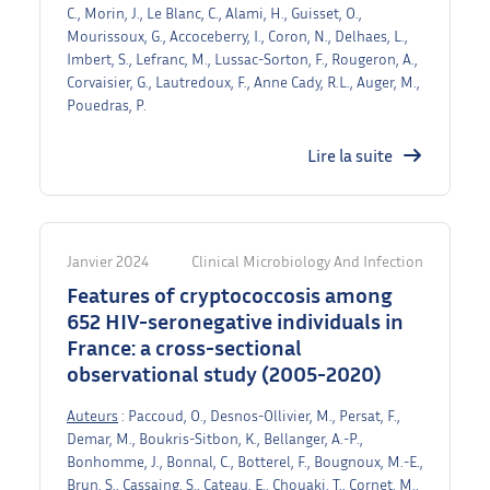
C., Morin, J., Le Blanc, C., Alami, H., Guisset, O.,
Mourissoux, G., Accoceberry, I., Coron, N., Delhaes, L.,
Imbert, S., Lefranc, M., Lussac-Sorton, F., Rougeron, A.,
Corvaisier, G., Lautredoux, F., Anne Cady, R.L., Auger, M.,
Pouedras, P.
Lire la suite
Janvier 2024
Clinical Microbiology And Infection
Features of cryptococcosis among
652 HIV-seronegative individuals in
France: a cross-sectional
observational study (2005-2020)
Auteurs
: Paccoud, O., Desnos-Ollivier, M., Persat, F.,
Demar, M., Boukris-Sitbon, K., Bellanger, A.-P.,
Bonhomme, J., Bonnal, C., Botterel, F., Bougnoux, M.-E.,
Brun, S., Cassaing, S., Cateau, E., Chouaki, T., Cornet, M.,