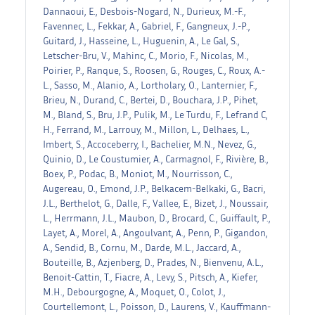
Dannaoui, E., Desbois-Nogard, N., Durieux, M.-F.,
Favennec, L., Fekkar, A., Gabriel, F., Gangneux, J.-P.,
Guitard, J., Hasseine, L., Huguenin, A., Le Gal, S.,
Letscher-Bru, V., Mahinc, C., Morio, F., Nicolas, M.,
Poirier, P., Ranque, S., Roosen, G., Rouges, C., Roux, A.-
L., Sasso, M., Alanio, A., Lortholary, O., Lanternier, F.,
Brieu, N., Durand, C., Bertei, D., Bouchara, J.P., Pihet,
M., Bland, S., Bru, J.P., Pulik, M., Le Turdu, F., Lefrand C,
H., Ferrand, M., Larrouy, M., Millon, L., Delhaes, L.,
Imbert, S., Accoceberry, I., Bachelier, M.N., Nevez, G.,
Quinio, D., Le Coustumier, A., Carmagnol, F., Rivière, B.,
Boex, P., Podac, B., Moniot, M., Nourrisson, C.,
Augereau, O., Emond, J.P., Belkacem-Belkaki, G., Bacri,
J.L., Berthelot, G., Dalle, F., Vallee, E., Bizet, J., Noussair,
L., Herrmann, J.L., Maubon, D., Brocard, C., Guiffault, P.,
Layet, A., Morel, A., Angoulvant, A., Penn, P., Gigandon,
A., Sendid, B., Cornu, M., Darde, M.L., Jaccard, A.,
Bouteille, B., Azjenberg, D., Prades, N., Bienvenu, A.L.,
Benoit-Cattin, T., Fiacre, A., Levy, S., Pitsch, A., Kiefer,
M.H., Debourgogne, A., Moquet, O., Colot, J.,
Courtellemont, L., Poisson, D., Laurens, V., Kauffmann-