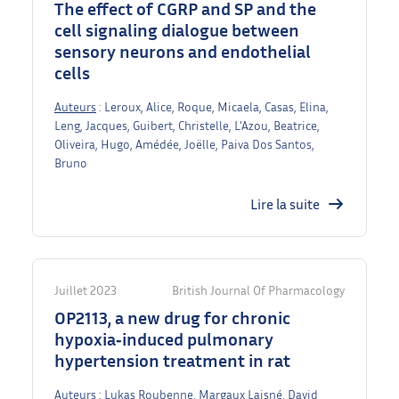
The effect of CGRP and SP and the
cell signaling dialogue between
sensory neurons and endothelial
cells
Auteurs
: Leroux, Alice, Roque, Micaela, Casas, Elina,
Leng, Jacques, Guibert, Christelle, L'Azou, Beatrice,
Oliveira, Hugo, Amédée, Joëlle, Paiva Dos Santos,
Bruno
Lire la suite
Juillet 2023
British Journal Of Pharmacology
OP2113, a new drug for chronic
hypoxia‐induced pulmonary
hypertension treatment in rat
Auteurs
: Lukas Roubenne, Margaux Laisné, David