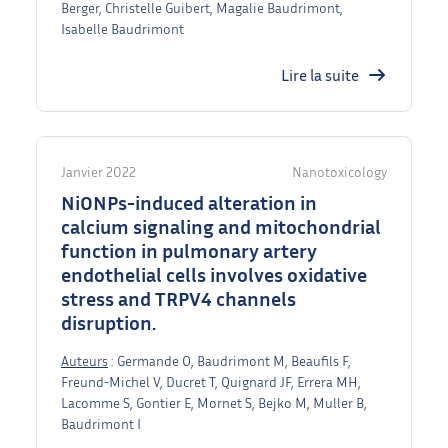
Berger, Christelle Guibert, Magalie Baudrimont,
Isabelle Baudrimont
Lire la suite
Janvier 2022
Nanotoxicology
NiONPs-induced alteration in
calcium signaling and mitochondrial
function in pulmonary artery
endothelial cells involves oxidative
stress and TRPV4 channels
disruption.
Auteurs
: Germande O, Baudrimont M, Beaufils F,
Freund-Michel V, Ducret T, Quignard JF, Errera MH,
Lacomme S, Gontier E, Mornet S, Bejko M, Muller B,
Baudrimont I