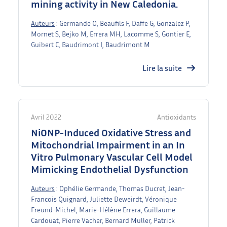
mining activity in New Caledonia.
Auteurs
: Germande O, Beaufils F, Daffe G, Gonzalez P,
Mornet S, Bejko M, Errera MH, Lacomme S, Gontier E,
Guibert C, Baudrimont I, Baudrimont M
Lire la suite
Avril 2022
Antioxidants
NiONP-Induced Oxidative Stress and
Mitochondrial Impairment in an In
Vitro Pulmonary Vascular Cell Model
Mimicking Endothelial Dysfunction
Auteurs
: Ophélie Germande, Thomas Ducret, Jean-
Francois Quignard, Juliette Deweirdt, Véronique
Freund-Michel, Marie-Hélène Errera, Guillaume
Cardouat, Pierre Vacher, Bernard Muller, Patrick