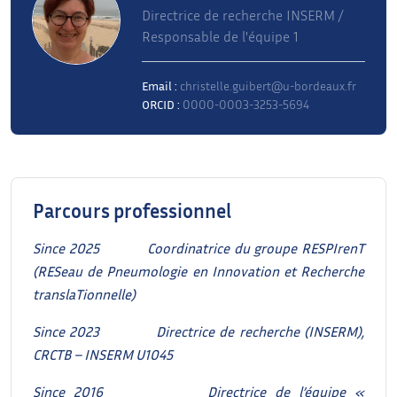
Directrice de recherche INSERM /
Responsable de l'équipe 1
Email :
christelle.guibert@u-bordeaux.fr
ORCID :
0000-0003-3253-5694
Parcours professionnel
Since 2025
Coordinatrice du groupe RESPIrenT
(RESeau de Pneumologie en Innovation et Recherche
translaTionnelle)
Since 2023
Directrice de recherche (INSERM),
CRCTB – INSERM U1045
Since 2016
Directrice de l’équipe «