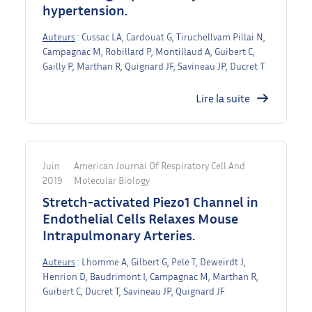
hypertension.
Auteurs
: Cussac LA, Cardouat G, Tiruchellvam Pillai N,
Campagnac M, Robillard P, Montillaud A, Guibert C,
Gailly P, Marthan R, Quignard JF, Savineau JP, Ducret T
Lire la suite
Juin
American Journal Of Respiratory Cell And
2019
Molecular Biology
Stretch-activated Piezo1 Channel in
Endothelial Cells Relaxes Mouse
Intrapulmonary Arteries.
Auteurs
: Lhomme A, Gilbert G, Pele T, Deweirdt J,
Henrion D, Baudrimont I, Campagnac M, Marthan R,
Guibert C, Ducret T, Savineau JP, Quignard JF