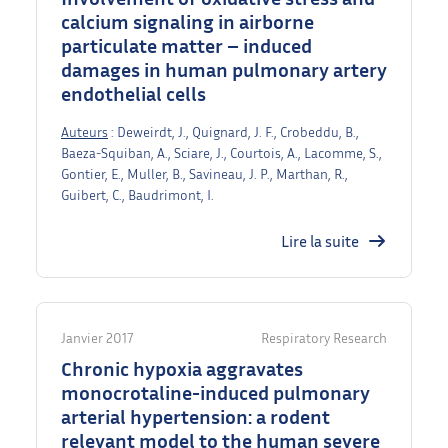
calcium signaling in airborne
particulate matter – induced
damages in human pulmonary artery
endothelial cells
Auteurs
: Deweirdt, J., Quignard, J. F., Crobeddu, B.,
Baeza-Squiban, A., Sciare, J., Courtois, A., Lacomme, S.,
Gontier, E., Muller, B., Savineau, J. P., Marthan, R.,
Guibert, C., Baudrimont, I.
Lire la suite
Janvier 2017
Respiratory Research
Chronic hypoxia aggravates
monocrotaline-induced pulmonary
arterial hypertension: a rodent
relevant model to the human severe