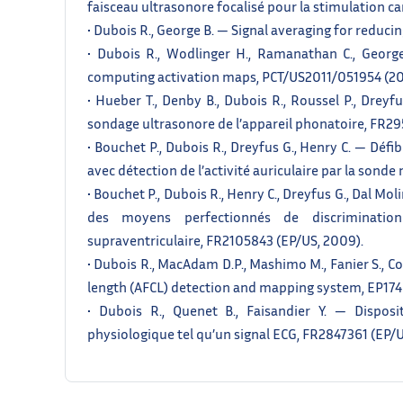
faisceau ultrasonore focalisé pour la stimulation c
• Dubois R., George B. — Signal averaging for reduc
• Dubois R., Wodlinger H., Ramanathan C., Geor
computing activation maps, PCT/US2011/051954 (20
• Hueber T., Denby B., Dubois R., Roussel P., Dreyf
sondage ultrasonore de l’appareil phonatoire, FR29
• Bouchet P., Dubois R., Dreyfus G., Henry C. — Déf
avec détection de l’activité auriculaire par la son
• Bouchet P., Dubois R., Henry C., Dreyfus G., Dal Mol
des moyens perfectionnés de discrimination 
supraventriculaire, FR2105843 (EP/US, 2009).
• Dubois R., MacAdam D.P., Mashimo M., Fanier S., Coll
length (AFCL) detection and mapping system, EP174
• Dubois R., Quenet B., Faisandier Y. — Disposi
physiologique tel qu’un signal ECG, FR2847361 (EP/U