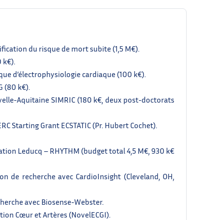
ification du risque de mort subite (1,5 M€).
 k€).
que d’électrophysiologie cardiaque (100 k€).
G (80 k€).
uvelle-Aquitaine SIMRIC (180 k€, deux post-doctorats
ERC Starting Grant ECSTATIC (Pr. Hubert Cochet).
ndation Leducq – RHYTHM (budget total 4,5 M€, 930 k€
ion de recherche avec CardioInsight (Cleveland, OH,
echerche avec Biosense-Webster.
ation Cœur et Artères (NovelECGI).