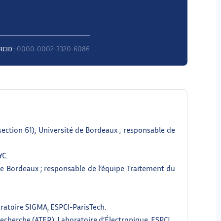
RCID :
0000-0002-3320-6086
section 61), Université de Bordeaux ; responsable de
YC.
de Bordeaux ; responsable de l’équipe Traitement du
oratoire SIGMA, ESPCI-ParisTech.
echerche (ATER), Laboratoire d’Électronique, ESPCI.