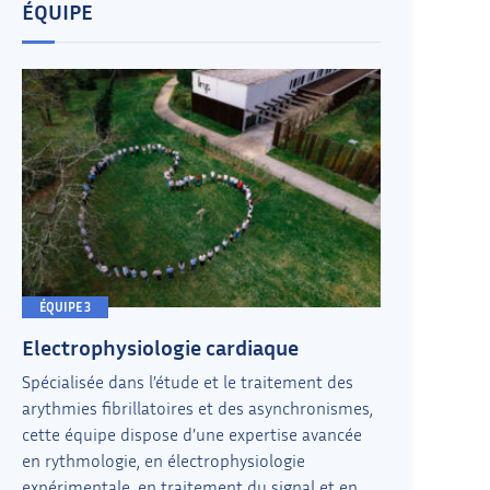
ÉQUIPE
ÉQUIPE 3
Electrophysiologie cardiaque
Spécialisée dans l’étude et le traitement des
arythmies fibrillatoires et des asynchronismes,
cette équipe dispose d’une expertise avancée
en rythmologie, en électrophysiologie
expérimentale, en traitement du signal et en