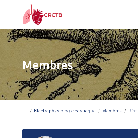
Aller au contenu
Membres
Accueil
Electrophysiologie cardiaque
Membres
Rém