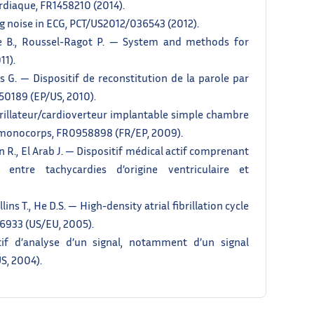
ardiaque, FR1458210 (2014).
ing noise in ECG, PCT/US2012/036543 (2012).
ge B., Roussel-Ragot P. — System and methods for
11).
us G. — Dispositif de reconstitution de la parole par
50189 (EP/US, 2010).
ibrillateur/cardioverteur implantable simple chambre
de monocorps, FR0958898 (FR/EP, 2009).
in R., El Arab J. — Dispositif médical actif comprenant
entre tachycardies d’origine ventriculaire et
ins T., He D.S. — High-density atrial fibrillation cycle
6933 (US/EU, 2005).
tif d’analyse d’un signal, notamment d’un signal
S, 2004).