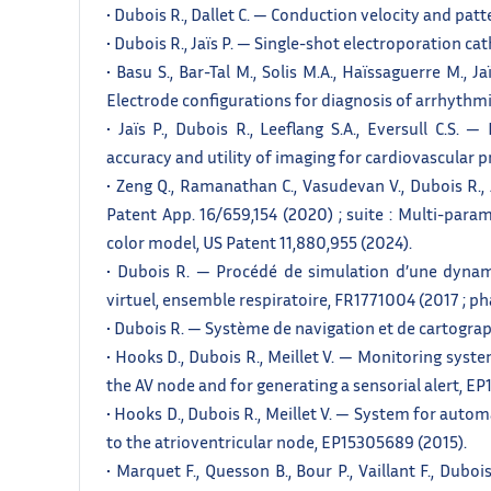
• Dubois R., Dallet C. — Conduction velocity and pat
• Dubois R., Jaïs P. — Single-shot electroporation ca
• Basu S., Bar-Tal M., Solis M.A., Haïssaguerre M., J
Electrode configurations for diagnosis of arrhythmi
• Jaïs P., Dubois R., Leeflang S.A., Eversull C.S
accuracy and utility of imaging for cardiovascular 
• Zeng Q., Ramanathan C., Vasudevan V., Dubois R.,
Patent App. 16/659,154 (2020) ; suite : Multi-par
color model, US Patent 11,880,955 (2024).
• Dubois R. — Procédé de simulation d’une dynam
virtuel, ensemble respiratoire, FR1771004 (2017 ; p
• Dubois R. — Système de navigation et de cartograp
• Hooks D., Dubois R., Meillet V. — Monitoring syste
the AV node and for generating a sensorial alert, E
• Hooks D., Dubois R., Meillet V. — System for auto
to the atrioventricular node, EP15305689 (2015).
• Marquet F., Quesson B., Bour P., Vaillant F., Dub