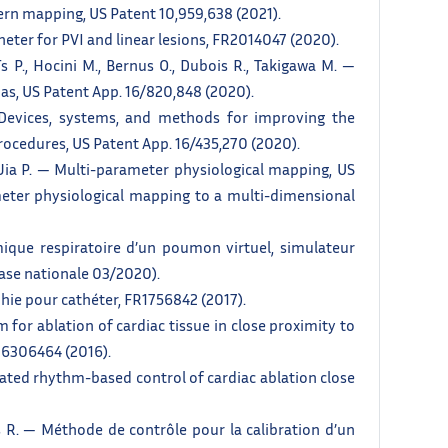
tern mapping, US Patent 10,959,638 (2021).
theter for PVI and linear lesions, FR2014047 (2020).
aïs P., Hocini M., Bernus O., Dubois R., Takigawa M. —
as, US Patent App. 16/820,848 (2020).
. — Devices, systems, and methods for improving the
procedures, US Patent App. 16/435,270 (2020).
 Jia P. — Multi-parameter physiological mapping, US
ameter physiological mapping to a multi-dimensional
ique respiratoire d’un poumon virtuel, simulateur
hase nationale 03/2020).
hie pour cathéter, FR1756842 (2017).
m for ablation of cardiac tissue in close proximity to
P16306464 (2016).
mated rhythm-based control of cardiac ablation close
ois R. — Méthode de contrôle pour la calibration d’un